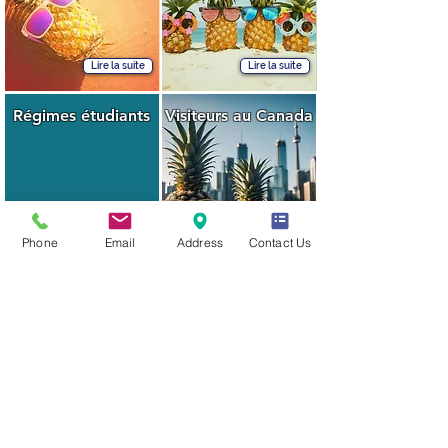
Lire la suite
Lire la suite
Régimes
étudiants
Visiteurs au Canada
Phone
Email
Address
Contact Us
Contactez-Nous
Lire la suite
Pourquoi nous
choisir?