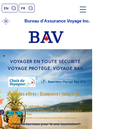
EN
FR
Bureau d'Assurance Voyage Inc.
VOYAGER EN TOUTE SÉCURITÉ.
VOYAGE PROTÉGÉ. VOYAGE BAV.
Nouvelles offres : Économisez jusqu’à 25
%
Date limite : 30 septembre 2026
Obtenez une réduction et des tarifs garantis en versant un acompte de 50 $.
Solde dû avant le voyage.
Remboursement complet si vous annulez pour une raison quelconque.
Contactez-nous pour la une soumission