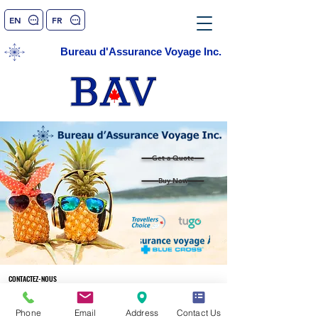
EN
FR
Bureau d'Assurance Voyage Inc.
Get a Quote
Buy Now
CONTACTEZ-NOUS
Téléphone:
1 844 500-2947
Phone
Email
Address
Contact Us